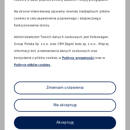
informację to książka przeglądów
Na stronie internetowej używamy również niezbędnych plików
serwisowych.
cookies w celu zapewnienia poprawnego i bezpiecznego
funkcjonowania strony.
Pamiętaj, że podana częstotliwość
przeglądów zakłada normalne warunki
Administratorem Twoich danych osobowych jest Volkswagen
eksploatacji samochodu. W przypadku
Group Polska Sp. z o.o. oraz
CRH Żagiel Auto sp. z o.o.
. Więcej
utrudnionych warunków niezbędne jest
informacji dot. przetwarzania danych osobowych oraz
wykonanie niektórych prac jeszcze przed
korzystania z plików cookies w
Polityce prywatności
oraz w
terminem kolejnego serwisu.
Polityce plików cookies
.
Zmieniam ustawienia
Co zostanie wymienione
Nie akceptuję
w czasie przeglądów
okresowych?
Akceptuję