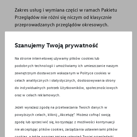
Zakres usług i wymiana części w ramach Pakietu
Przeglądów nie różni się niczym od klasycznie
przeprowadzanych przeglądów okresowych.
Szanujemy Twoją prywatność
Na stronie internetowej używamy plików cookies lub
Pomagamy Ci pamiętać o
podobnych technologii i umożliwiamy ich umieszczanie naszym
zewnętrznym dostawcom wskazanym w Polityce cookies w
przeglądach
celach analitycznych i statystycznych, dostosowywania strony
do indywidualnych potrzeb Użytkowników, społecznościowych
W przypadku większości modeli, o terminie
oraz w celach reklamowych.
przeprowadzenia kolejnego przeglądu
informuje komunikat na wyświetlaczu
Jeżeli wyrażasz zgodę na przetwarzania Twoich danych w
komputera pokładowego. W części
powyższych celach, kliknij „Akcetuję”. Możesz cofnąć swoją
samochodów naklejka z podanym
zgodę lub sprzeciwić się, korzystając z możliwości kontynuacji
terminem znajduje się na słupku drzwi.
nie akceptując plików cookies, zarządzania ustawieniami plików
Kolejne miejsce, w którym znajdziesz tę
cookies, a także poprzez zmianę ustawień Twojej przeglądarki.