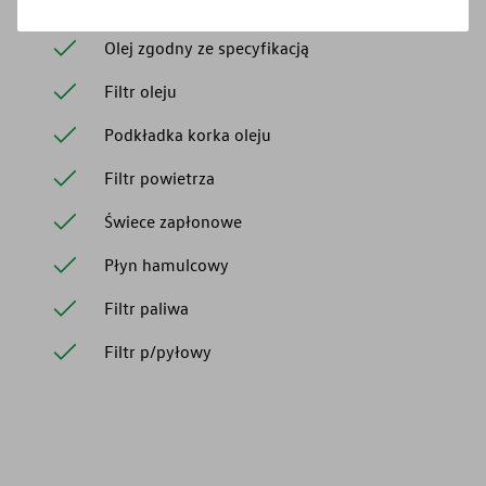
Olej zgodny ze specyfikacją
Filtr oleju
Podkładka korka oleju
Filtr powietrza
Świece zapłonowe
Płyn hamulcowy
Filtr paliwa
Filtr p/pyłowy