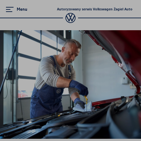
Menu
Autoryzowany serwis Volkswagen Żagiel Auto
Serwis
Serwis mechaniczny
Serwis blacharsko-lakierniczy
Oferty sezonowe
Pakiety przeglądów okresowych
Gwarancja Mobilności
Ochrona pogwarancyjna