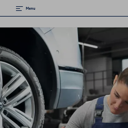
Menu
Zamknij menu
Strona główna
Serwis
Promocje i aktualności
Ubezpieczenie
Likwidacja szkody komunikacyjnej
Mapa i kontakt