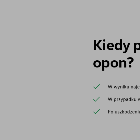
Kiedy 
opon?
W wyniku najec
W przypadku w
Po uszkodzeni