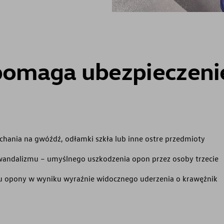
pomaga ubezpieczeni
hania na gwóźdź, odłamki szkła lub inne ostre przedmioty
andalizmu – umyślnego uszkodzenia opon przez osoby trzecie
u opony w wyniku wyraźnie widocznego uderzenia o krawężnik